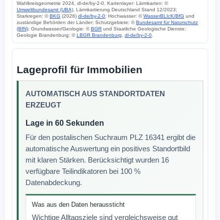
Wahlkreisgeometrie 2024, dl-de/by-2-0. Kartenlayer: Lärmkarten: ©
Umweltbundesamt (UBA)
, Lärmkartierung Deutschland Stand 12/2023;
Starkregen: ©
BKG
(2026)
dl-de/by-2-0
; Hochwasser: ©
WasserBLIcK/BfG
und
zuständige Behörden der Länder; Schutzgebiete: ©
Bundesamt für Naturschutz
(BfN)
; Grundwasser/Geologie: ©
BGR
und Staatliche Geologische Dienste;
Geologie Brandenburg: ©
LBGR Brandenburg
,
dl-de/by-2-0
.
Lageprofil für Immobilien
AUTOMATISCH AUS STANDORTDATEN
ERZEUGT
Lage in 60 Sekunden
Für den postalischen Suchraum PLZ 16341 ergibt die
automatische Auswertung ein positives Standortbild
mit klaren Stärken. Berücksichtigt wurden 16
verfügbare Teilindikatoren bei 100 %
Datenabdeckung.
Was aus den Daten heraussticht
Wichtige Alltagsziele sind vergleichsweise gut