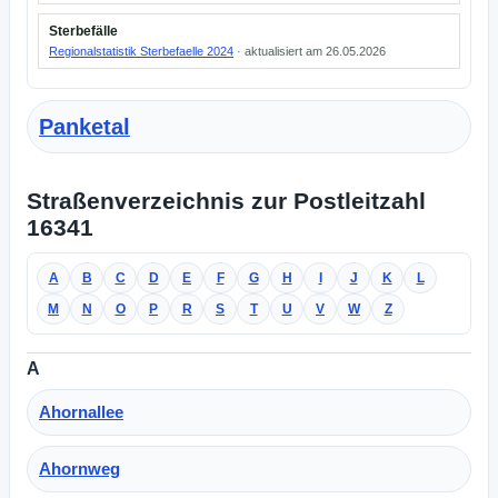
Sterbefälle
Regionalstatistik Sterbefaelle 2024
· aktualisiert am 26.05.2026
Panketal
Straßenverzeichnis zur Postleitzahl
16341
A
B
C
D
E
F
G
H
I
J
K
L
M
N
O
P
R
S
T
U
V
W
Z
A
Ahornallee
Ahornweg